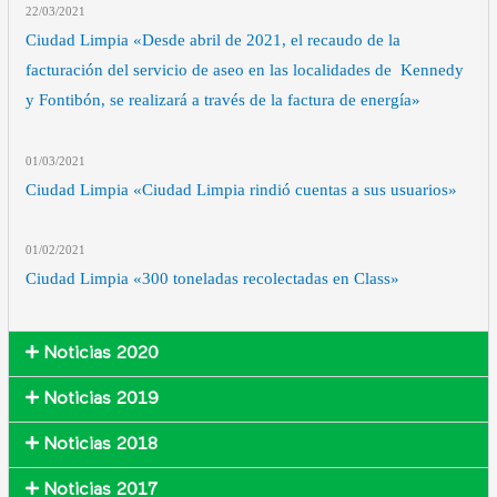
22/03
/2021
Ciudad Limpia «Desde abril de 2021, el recaudo de la
facturación del servicio de aseo en las localidades de Kennedy
y Fontibón, se realizará a través de la factura de energía»
01/03
/2021
Ciudad Limpia «Ciudad Limpia rindió cuentas a sus usuarios»
01/02
/2021
Ciudad Limpia «300 toneladas recolectadas en Class»
Noticias 2020
Noticias 2019
Noticias 2018
Noticias 2017