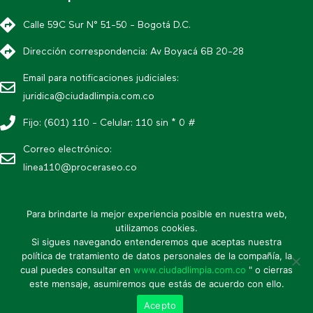
Calle 59C Sur N° 51-50 - Bogotá D.C.
Dirección correspondencia: Av Boyacá 6B 20-28
Email para notificaciones judiciales:
juridica@ciudadlimpia.com.co
Fijo: (601) 110 - Celular: 110 sin * 0 #
Correo electrónico:
linea110@proceraseo.co
Para brindarte la mejor experiencia posible en nuestra web,
utilizamos cookies.
* Política editorial y condiciones de uso
Si sigues navegando entenderemos que aceptas nuestra
* Política de datos personales
política de tratamiento de datos personales de la compañía, la
cual puedes consultar en
www.ciudadlimpia.com.co
" o cierras
* Mapa de sitio
este mensaje, asumiremos que estás de acuerdo con ello.
Acepto