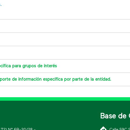
.
cifica para grupos de interés
porte de información especifica por parte de la entidad.
Base de 
K 72) N° 6B-20/28 -
Calle 59C 