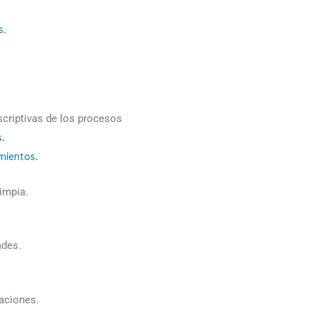
s.
criptivas de los procesos
s.
mientos.
limpia.
ades.
iaciones.