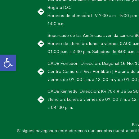
Bogotá D.C.
Horarios de atención: L-V 7:00 a.m - 5:00 p.m
1:00 p.m
Supercade de las Américas: avenida carrera 8
Horario de atención: lunes a viernes 07:00 a.m
01:00 p.m. a 4:30 p.m. Sábados: de 8:00 a.m. a
Abrir barra de herramientas
CADE Fontibón: Dirección: Diagonal 16 No. 1
Centro Comercial Viva Fontibón | Horario de a
viernes de 07: 00 a.m. a 12: 00 m y de 01: 00 
CADE Kennedy: Dirección: KR 78K # 36 55 SUR
atención: Lunes a viernes de 07: 00 a.m. a 12:
a 04: 30 p.m.
Par
* Política editorial y condiciones de
Si sigues navegando entenderemos que aceptas nuestra polític
uso