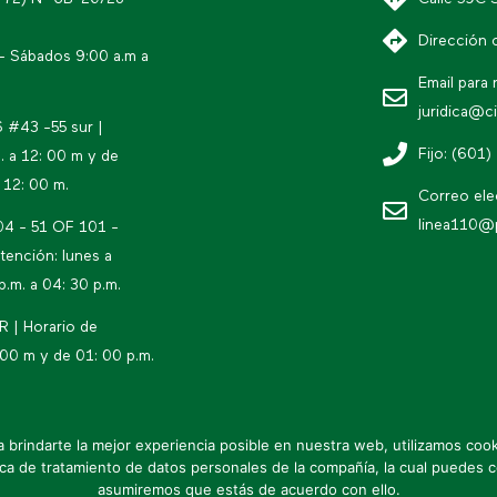
Dirección 
 - Sábados 9:00 a.m a
Email para 
juridica@c
6 #43 -55 sur |
Fijo: (601)
. a 12: 00 m y de
 12: 00 m.
Correo ele
linea110@
04 - 51 OF 101 -
tención: lunes a
p.m. a 04: 30 p.m.
 | Horario de
 00 m y de 01: 00 p.m.
a brindarte la mejor experiencia posible en nuestra web, utilizamos cook
* Política de datos personales
a de tratamiento de datos personales de la compañía, la cual puedes 
asumiremos que estás de acuerdo con ello.