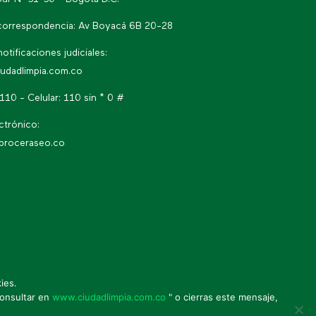
correspondencia: Av Boyacá 6B 20-28
notificaciones judiciales:
iudadlimpia.com.co
 110 - Celular: 110 sin * 0 #
ctrónico:
proceraseo.co
ies.
* Política de seguridad de la
consultar en
www.ciudadlimpia.com.co
" o cierras este mensaje,
información