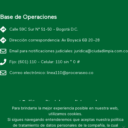
Base de Operaciones
Calle 59C Sur N° 51-50 - Bogotá D.C.
Dirección correspondencia: Av Boyacá 6B 20-28
Email para notificaciones judiciales:
juridica@ciudadlimpia.com.co
Fijo: (601) 110 - Celular: 110 sin * 0 #
Correo electrónico:
linea110@proceraseo.co
* Política editorial y condiciones de uso
* Política de datos personales
Para brindarte la mejor experiencia posible en nuestra web,
utilizamos cookies.
* Mapa de sitio
Si sigues navegando entenderemos que aceptas nuestra política
de tratamiento de datos personales de la compañía, la cual