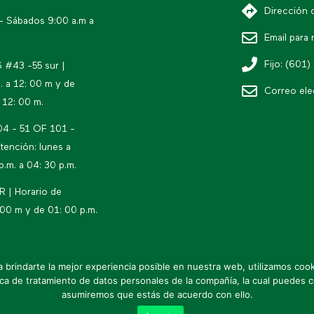
Dirección 
 - Sábados 9:00 a.m a
Email para 
Fijo: (601)
6 #43 -55 sur |
. a 12: 00 m y de
Correo ele
 12: 00 m.
04 - 51 OF 101 -
tención: lunes a
p.m. a 04: 30 p.m.
 | Horario de
 00 m y de 01: 00 p.m.
a brindarte la mejor experiencia posible en nuestra web, utilizamos cook
* Política de datos personales
a de tratamiento de datos personales de la compañía, la cual puedes 
asumiremos que estás de acuerdo con ello.
* Mapa de sitio