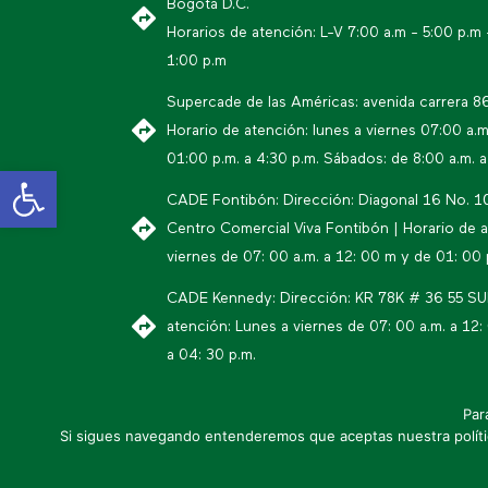
Bogotá D.C.
Horarios de atención: L-V 7:00 a.m - 5:00 p.m
1:00 p.m
Supercade de las Américas: avenida carrera 8
Horario de atención: lunes a viernes 07:00 a.m
01:00 p.m. a 4:30 p.m. Sábados: de 8:00 a.m. a
Abrir barra de herramientas
CADE Fontibón: Dirección: Diagonal 16 No. 1
Centro Comercial Viva Fontibón | Horario de a
viernes de 07: 00 a.m. a 12: 00 m y de 01: 00 
CADE Kennedy: Dirección: KR 78K # 36 55 SUR
atención: Lunes a viernes de 07: 00 a.m. a 12:
a 04: 30 p.m.
Par
* Política editorial y condiciones de
Si sigues navegando entenderemos que aceptas nuestra polític
uso