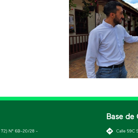
Base de 
K 72) N° 6B-20/28 -
Calle 59C 