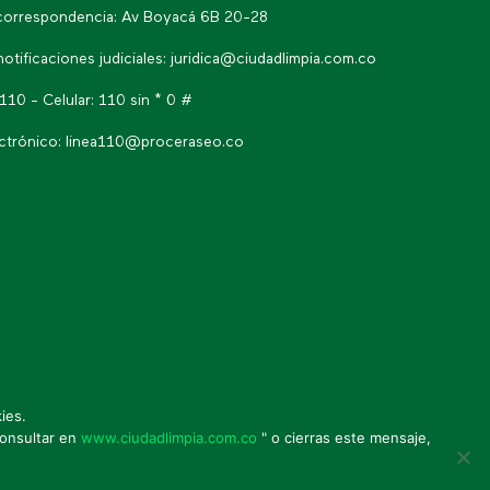
correspondencia: Av Boyacá 6B 20-28
notificaciones judiciales:
juridica@ciudadlimpia.com.co
 110 - Celular: 110 sin * 0 #
ctrónico:
linea110@proceraseo.co
ies.
* Política de seguridad de la
consultar en
www.ciudadlimpia.com.co
" o cierras este mensaje,
información