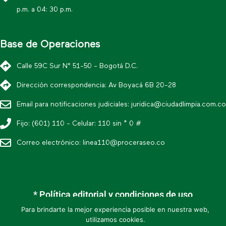
p.m. a 04: 30 p.m.
Base de Operaciones
Calle 59C Sur N° 51-50 - Bogotá D.C.
Dirección correspondencia: Av Boyacá 6B 20-28
Email para notificaciones judiciales:
juridica@ciudadlimpia.com.co
Fijo: (601) 110 - Celular: 110 sin * 0 #
Correo electrónico:
linea110@proceraseo.co
* Política editorial y condiciones de uso
* Política de datos personales
Para brindarte la mejor experiencia posible en nuestra web,
utilizamos cookies.
* Mapa de sitio