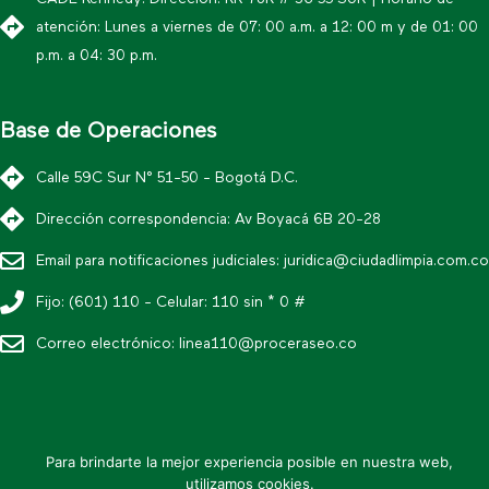
atención: Lunes a viernes de 07: 00 a.m. a 12: 00 m y de 01: 00
p.m. a 04: 30 p.m.
Base de Operaciones
Calle 59C Sur N° 51-50 - Bogotá D.C.
Dirección correspondencia: Av Boyacá 6B 20-28
Email para notificaciones judiciales:
juridica@ciudadlimpia.com.co
Fijo: (601) 110 - Celular: 110 sin * 0 #
Correo electrónico:
linea110@proceraseo.co
* Política editorial y condiciones de uso
Para brindarte la mejor experiencia posible en nuestra web,
* Política de datos personales
utilizamos cookies.