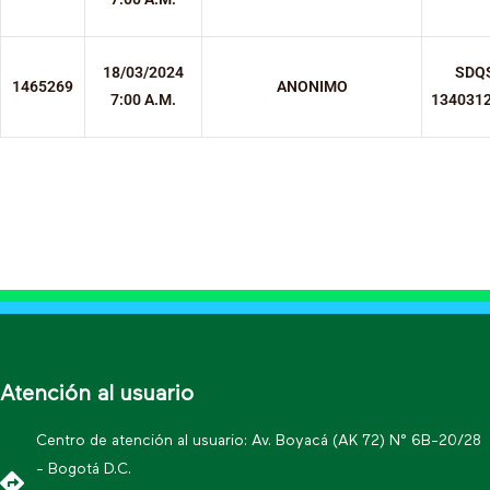
18/03/2024
SDQ
1465269
ANONIMO
7:00 A.M.
134031
Atención al usuario
Centro de atención al usuario: Av. Boyacá (AK 72) N° 6B-20/28
- Bogotá D.C.