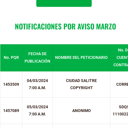
NOTIFICACIONES POR AVISO MARZO
No. D
FECHA DE
No. PQR
NOMBRE DEL PETICIONARIO
CUEN
PUBLICACIÓN
CONTR
04/03/2024
CIUDAD SALITRE
1453509
CORR
7:00 A.M.
COPYRIGHT
05/03/2024
SDQ
1457089
ANONIMO
7:00 A.M.
111002