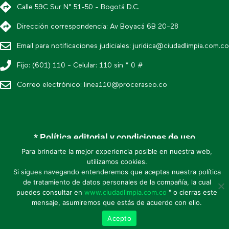
Calle 59C Sur N° 51-50 - Bogotá D.C.
Dirección correspondencia: Av Boyacá 6B 20-28
Email para notificaciones judiciales:
juridica@ciudadlimpia.com.co
Fijo: (601) 110 - Celular: 110 sin * 0 #
Correo electrónico:
linea110@proceraseo.co
* Política editorial y condiciones de uso
* Política de datos personales
Para brindarte la mejor experiencia posible en nuestra web,
utilizamos cookies.
* Mapa de sitio
Si sigues navegando entenderemos que aceptas nuestra política
de tratamiento de datos personales de la compañía, la cual
puedes consultar en
www.ciudadlimpia.com.co
" o cierras este
* Política de seguridad de la información
mensaje, asumiremos que estás de acuerdo con ello.
Acepto