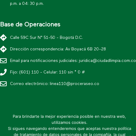
p.m. a 04: 30 p.m.
Base de Operaciones
Calle 59C Sur N° 51-50 - Bogotá D.C.
Dirección correspondencia: Av Boyacá 6B 20-28
Email para notificaciones judiciales:
juridica@ciudadlimpia.com.co
Fijo: (601) 110 - Celular: 110 sin * 0 #
Correo electrónico:
linea110@proceraseo.co
* Política editorial y condiciones de uso
Para brindarte la mejor experiencia posible en nuestra web,
* Política de datos personales
utilizamos cookies.
Si sigues navegando entenderemos que aceptas nuestra política
* Mapa de sitio
de tratamiento de datos personales de la compañía, la cual