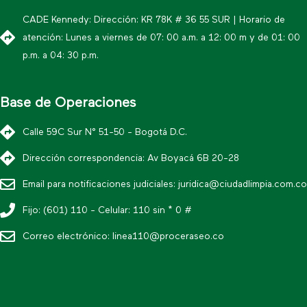
CADE Kennedy: Dirección: KR 78K # 36 55 SUR | Horario de
atención: Lunes a viernes de 07: 00 a.m. a 12: 00 m y de 01: 00
p.m. a 04: 30 p.m.
Base de Operaciones
Calle 59C Sur N° 51-50 - Bogotá D.C.
Dirección correspondencia: Av Boyacá 6B 20-28
Email para notificaciones judiciales:
juridica@ciudadlimpia.com.co
Fijo: (601) 110 - Celular: 110 sin * 0 #
Correo electrónico:
linea110@proceraseo.co
* Política editorial y condiciones de uso