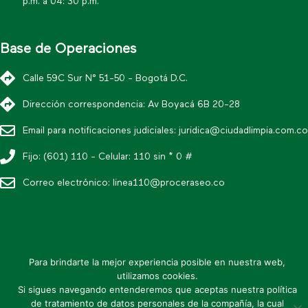
p.m. a 04: 30 p.m.
Base de Operaciones
Calle 59C Sur N° 51-50 - Bogotá D.C.
Dirección correspondencia: Av Boyacá 6B 20-28
Email para notificaciones judiciales:
juridica@ciudadlimpia.com.co
Fijo: (601) 110 - Celular: 110 sin * 0 #
Correo electrónico:
linea110@proceraseo.co
* Política editorial y condiciones de uso
Para brindarte la mejor experiencia posible en nuestra web,
* Política de datos personales
utilizamos cookies.
Si sigues navegando entenderemos que aceptas nuestra política
* Mapa de sitio
de tratamiento de datos personales de la compañía, la cual