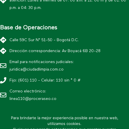
atención: Lunes a viernes de 07: 00 a.m. a 12: 00 m y de 01: 00
p.m. a 04: 30 p.m.
Base de Operaciones
Calle 59C Sur N° 51-50 - Bogotá D.C.
Dirección correspondencia: Av Boyacá 6B 20-28
Email para notificaciones judiciales:
juridica@ciudadlimpia.com.co
Fijo: (601) 110 - Celular: 110 sin * 0 #
Correo electrónico:
linea110@proceraseo.co
Para brindarte la mejor experiencia posible en nuestra web,
utilizamos cookies.
* Política editorial y condiciones de uso